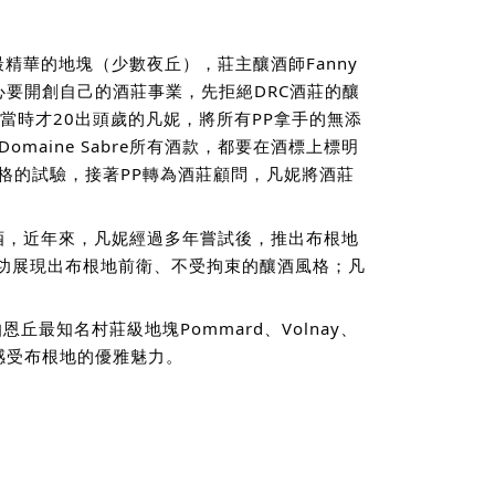
恩丘最精華的地塊（少數夜丘），莊主釀酒師Fanny
0年決心要開創自己的酒莊事業，先拒絕DRC酒莊的釀
導當時才20出頭歲的凡妮，將所有PP拿手的無添
maine Sabre所有酒款，都要在酒標上標明
嚴格的試驗，接著PP轉為酒莊顧問，凡妮將酒莊
酒，近年來，凡妮經過多年嘗試後，推出布根地
，成功展現出布根地前衛、不受拘束的釀酒風格；凡
他伯恩丘最知名村莊級地塊Pommard、Volnay、
機會完整感受布根地的優雅魅力。