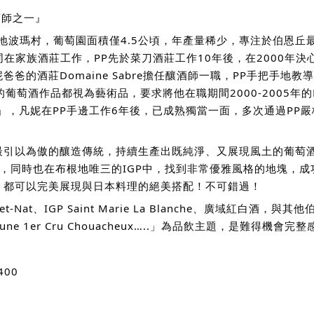
釀酒師之一』
)隱身於布根地波瑪村，葡萄園面積僅4.5公頃，年產量稀少，專注於伯
稱PP）一同在家族酒莊工作，PP先於菜刀酒莊工作10年後，在200
的酒莊Domaine Sabre擔任釀酒師一職，PP手把手地教
葡萄酒作品都視為藝術品，要求將他在職期間2000-2005年的Do
P)」，凡妮在PP手邊工作6年後，已成熟獨當一面，多次通過PP
最引以為傲的釀造傳統，持續生產出既純淨、又展現風土的葡萄
-Nat，同時也在布根地唯三的IGP中，找到非常優雅風格的地塊
，都可以完美展現與日本料理的絕美搭配！不可錯過！
、IGP Saint Marie La Blanche、廣域紅白酒，與其
園Beaune 1er Cru Chouacheux…..」為品飲主題，是難得
,400