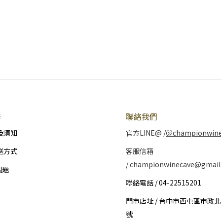
務
聯絡我們
及須知
官方LINE@ /
＠championwin
送方式
客服信箱
/ championwinecave@gmail
問題
聯絡電話 / 04-22515201
門市店址 / 台中市西屯區市政北
號