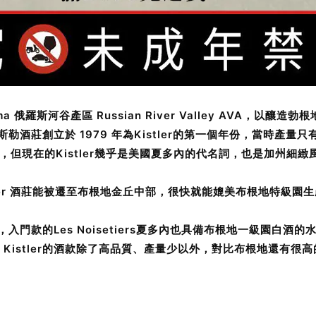
oma 俄羅斯河谷產區 Russian River Valley AVA，以釀造勃
斯勒酒莊創立於 1979 年為Kistler的第一個年份，當時產量
模，但現在的Kistler幾乎是美國夏多內的代名詞，也是加州細
 Kistler 酒莊能被遷至布根地金丘中部，很快就能媲美布根地特
，入門款的Les Noisetiers夏多內也具備布根地一級園白酒的
istler的酒款除了高品質、產量少以外，對比布根地還有很