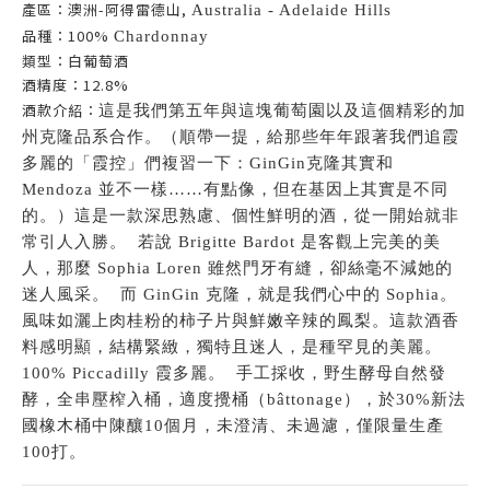
產區：澳洲-阿得雷德山,
Australia - Adelaide Hills
品種：100%
Chardonnay
類型：白葡萄酒
酒精度：12.8%
酒款介紹：
這是我們第五年與這塊葡萄園以及這個精彩的加
州克隆品系合作。（順帶一提，給那些年年跟著我們追霞
多麗的「霞控」們複習一下：GinGin克隆其實和
Mendoza 並不一樣……有點像，但在基因上其實是不同
的。）這是一款深思熟慮、個性鮮明的酒，從一開始就非
常引人入勝。
若說 Brigitte Bardot 是客觀上完美的美
人，那麼 Sophia Loren 雖然門牙有縫，卻絲毫不減她的
迷人風采。
而 GinGin 克隆，就是我們心中的 Sophia。
風味如灑上肉桂粉的柿子片與鮮嫩辛辣的鳳梨。這款酒香
料感明顯，結構緊緻，獨特且迷人，是種罕見的美麗。
100% Piccadilly 霞多麗。
手工採收，野生酵母自然發
酵，全串壓榨入桶，適度攪桶（bâttonage），於30%新法
國橡木桶中陳釀10個月，未澄清、未過濾，僅限量生產
100打。