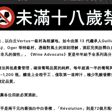
族，以白丘Vertus一級村為根據地。如今由第 13 代繼承人Guil
Cramant、Aÿ、Oger 等特級村。憑藉對風土的深刻理解，酒莊完
現出非凡的個性」。《Wine Advocate》更是年年給予全系列
有機農法與低產量管理，確保葡萄品質的純粹。每年超過一半的葡
0–1,200 瓶。釀造上全程手工，僅取第一道榨汁，極少乳酸
穩定品質。
推薦各位四款必買酒款。
e」幾乎是兩千元內最強白中白香檳，「Révolution」則是72