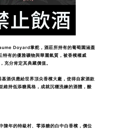
laume Doyard掌舵，酒莊所持有的葡萄園涵蓋
美詮釋白丘特有的優雅礦物與華麗氣質，被香檳權威
高分，充分肯定其典藏價值。
萄與基酒供應給世界頂尖香檳大廠，使得自家酒款
發酵並維持低添糖風格，成就沉穩洗鍊的酒體，酸
個月瓶中陳年的特級村、零添糖的白中白香檳，價位