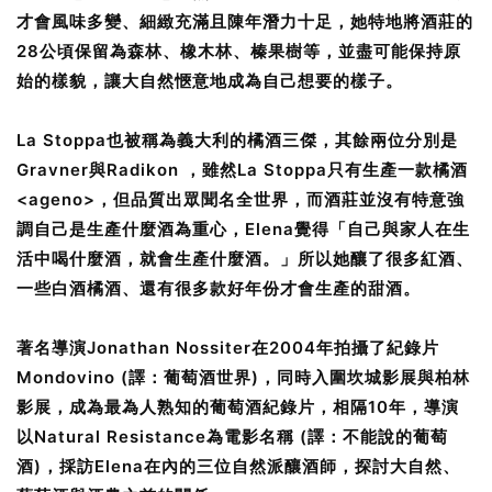
才會風味多變、細緻充滿且陳年潛力十足，她特地將酒莊的
28公頃保留為森林、橡木林、榛果樹等，並盡可能保持原
始的樣貌，讓大自然愜意地成為自己想要的樣子。
La Stoppa也被稱為義大利的橘酒三傑，其餘兩位分別是
Gravner與Radikon ，雖然La Stoppa只有生產一款橘酒
<ageno>，但品質出眾聞名全世界，而酒莊並沒有特意強
調自己是生產什麼酒為重心，Elena覺得「自己與家人在生
活中喝什麼酒，就會生產什麼酒。」所以她釀了很多紅酒、
一些白酒橘酒、還有很多款好年份才會生產的甜酒。
著名導演Jonathan Nossiter在2004年拍攝了紀錄片
Mondovino (譯：葡萄酒世界)，同時入圍坎城影展與柏林
影展，成為最為人熟知的葡萄酒紀錄片，相隔10年，導演
以Natural Resistance為電影名稱 (譯：不能說的葡萄
酒)，採訪Elena在內的三位自然派釀酒師，探討大自然、