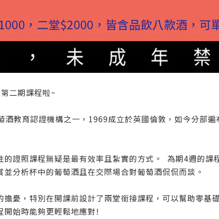
設第二期課程啦~
葡萄酒教育認證機構之一，1969成立於英國倫敦，如今分部
性的證照課程無疑是最有效率且紮實的方式。 為期4週的課
賞並分析杯中的葡萄酒且在交際場合對葡萄酒侃侃而談。
擔憂，特別在開課前設計了兩堂銜接課程，可以幫助零基礎或
程開始時能夠更輕鬆地應對!