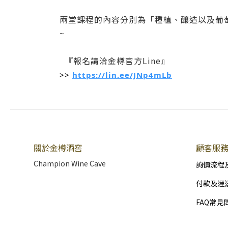
兩堂課程的內容分別為「種植、釀造以及葡
~
『報名請洽金樽官方Line』
>>
https://lin.ee/JNp4mLb
關於金樽酒窖
顧客服
Champion Wine Cave
詢價流程
付款及運
FAQ常見