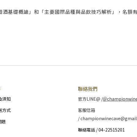
萄酒基礎概論」和「主要國際品種與品飲技巧解析」，名額
務
聯絡我們
及須知
官方LINE@ /
＠championwin
送方式
客服信箱
/ championwinecave@gmail
問題
聯絡電話 / 04-22515201