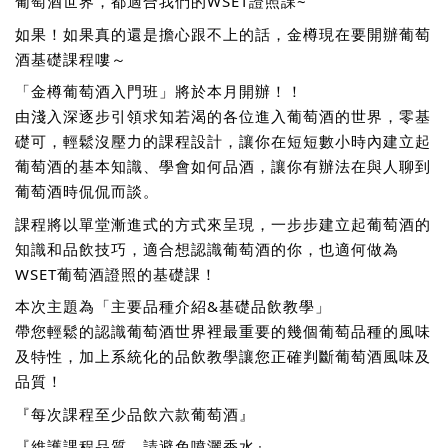
葡萄酒世界，都適合我們的WSET證照課~
如果！如果真的還是擔心跟不上的話，金樽現在要開辦葡萄
酒基礎課程嘍～
「金樽葡萄酒入門班」將於本月開辦！！
由淺入深逐步引領求知若渴的各位進入葡萄酒的世界，零基
礎可，輕鬆沒壓力的課程設計，讓你在短短數小時內建立起
葡萄酒的基本知識、學會如何品酒，讓你有辦法在與人聊到
葡萄酒時侃侃而談。
課程將以單堂漸進式的方式來呈現，一步步建立起葡萄酒的
知識和品飲技巧，適合想認識葡萄酒的你，也適何做為
WSET葡萄酒證照的基礎課！
本次主題為「主要品種介紹&基礎品飲教學」
帶您輕鬆的認識葡萄酒世界裡最重要的幾個葡萄品種的風味
及特性，加上系統化的品飲教學讓您正確判斷葡萄酒風味及
品質！
『每次課程至少品飲六款葡萄酒』
『維護課程品質，請避免噴灑香水』