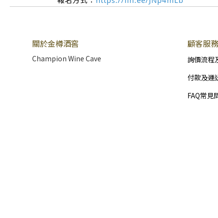
https://lin.ee/JNp4mLb
關於金樽酒窖
顧客服
Champion Wine Cave
詢價流程
付款及運
FAQ常見