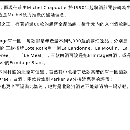
現任莊主Michel Chapoutier於1990年起將酒莊逐
直是Michel致力推廣的釀酒理念。
河之王，有著超過80款的超齊全產品線，從千元內的入門酒款到
單一園，每款都是年產量不到5,000瓶的夢幻逸品，分別是「L'Ermi
三款招牌Cote Rotie單一園La Landonne、La Moulin、
 L'Oree」、 「Le Meal」，三款白酒可說是把Ermitage白
Ermitage Blanc。
同村莊的北隆河佳釀，當然其中包括了幾款高階的單一園酒款，而
L'Oree」白酒，兩款皆拿到Parker 99分接近完美的評價！
采也更全面認識北隆河，絕對是北隆河酒迷不能錯過的一場活動