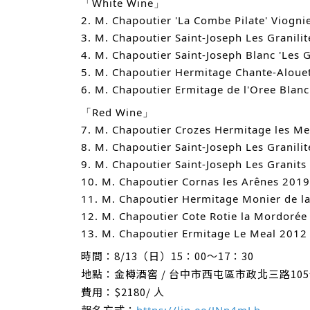
「White Wine」
2. M. Chapoutier 'La Combe Pilate' Viogn
3. M. Chapoutier Saint-Joseph Les Granil
4. M. Chapoutier Saint-Joseph Blanc 'Le
5. M. Chapoutier Hermitage Chante-Aloue
6. M. Chapoutier Ermitage de l'Oree Bla
「Red Wine」
7. M. Chapoutier Crozes Hermitage les M
8. M. Chapoutier Saint-Joseph Les Granil
9. M. Chapoutier Saint-Joseph Les Granit
10. M. Chapoutier Cornas les Arênes 201
11. M. Chapoutier Hermitage Monier de l
12. M. Chapoutier Cote Rotie la Mordoré
13. M. Chapoutier Ermitage Le Meal 2012
時間：8/13（日）15：00～17：30
地點：金樽酒窖 / 台中市西屯區市政北三路10
費用：$2180/ 人
報名方式：