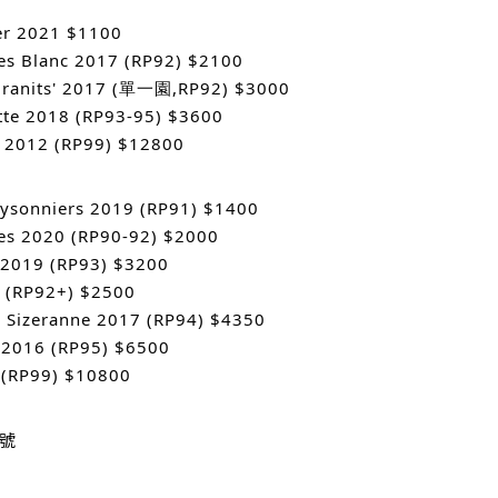
ier 2021 $1100
ites Blanc 2017 (RP92) $2100
s Granits' 2017 (單一園,RP92) $3000
tte 2018 (RP93-95) $3600
nc 2012 (RP99) $12800
eysonniers 2019 (RP91) $1400
ites 2020 (RP90-92) $2000
s 2019 (RP93) $3200
9 (RP92+) $2500
a Sizeranne 2017 (RP94) $4350
e 2016 (RP95) $6500
 (RP99) $10800
5號