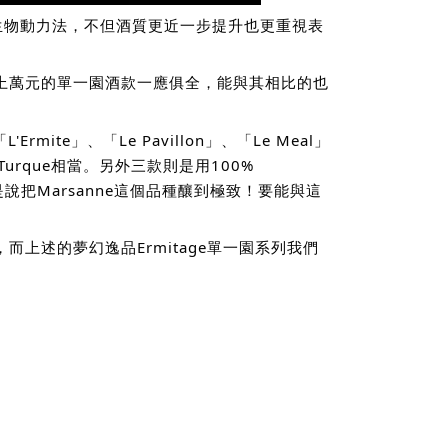
步轉為生物動力法，不但酒質更近一步提升也更重視表
上萬元的單一園酒款一應俱全，能與其相比的也
te」、「Le Pavillon」、「Le Meal」
La Turque相當。另外三款則是用100%
酒，或是說把Marsanne這個品種釀到極致！要能與這
上述的夢幻逸品Ermitage單一園系列我們
。