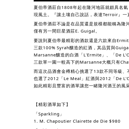
夏伯帝酒莊自1808年起在隆河地區就頗具名氣，而
現風土。『讓土壤自己說話，表達Terroir』一
夏伯帝酒莊不論是在品質還是規模都能稱為隆
僅有另一間巨星酒莊E. Guigal。
要說到夏伯帝最精彩的酒款還是六款來自Ermitage
三款100% Syrah釀造的紅酒，其品質與Guigal的
Marsanne釀造的白酒「L'Ermite」、「De
三款單一園一較高下的Marsanne大概只有Chave的
而這次品酒會金樽精心挑選了13款不同等級、不
也選了2012「Le Meal」紅酒與2012「De 
如此精彩且豐富的酒單讓您一睹隆河酒王的風
【精彩酒單如下】
「Sparkling」
1. M. Chapoutier Clairette de Die $980