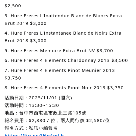
$2,500
3. Hure Freres L'Inattendue Blanc de Blancs Extra
Brut 2019 $3,000
4. Hure Freres L'Instantanee Blanc de Noirs Extra
Brut 2018 $3,000
5. Hure Freres Memoire Extra Brut NV $3,700
6. Hure Freres 4 Elements Chardonnay 2013 $3,500
7. Hure Freres 4 Elements Pinot Meunier 2013
$3,750
8. Hure Freres 4 Elements Pinot Noir 2013 $3,750
活動日期：2025/11/01 (週六)
活動時間：13:30~15:30
地點：台中市西屯區市政北三路105號
報名費用：$2,880 / 位，兩人同行價 $2,580/位
報名方式：私訊小編報名
https://lin.ee/JNp4mLb