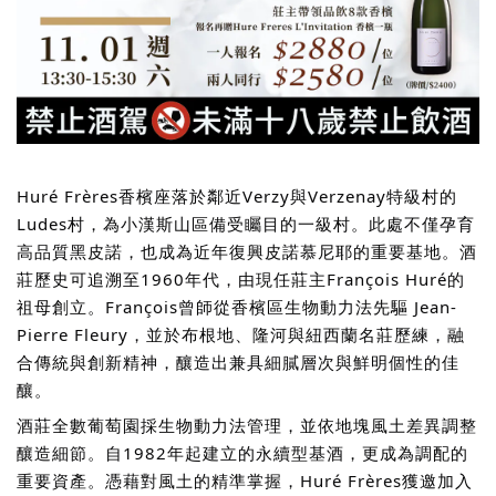
Huré Frères香檳座落於鄰近Verzy與Verzenay特級村的
Ludes村，為小漢斯山區備受矚目的一級村。此處不僅孕育
高品質黑皮諾，也成為近年復興皮諾慕尼耶的重要基地。酒
莊歷史可追溯至1960年代，由現任莊主François Huré的
祖母創立。François曾師從香檳區生物動力法先驅 Jean-
Pierre Fleury，並於布根地、隆河與紐西蘭名莊歷練，融
合傳統與創新精神，釀造出兼具細膩層次與鮮明個性的佳
釀。
酒莊全數葡萄園採生物動力法管理，並依地塊風土差異調整
釀造細節。自1982年起建立的永續型基酒，更成為調配的
重要資產。憑藉對風土的精準掌握，Huré Frères獲邀加入