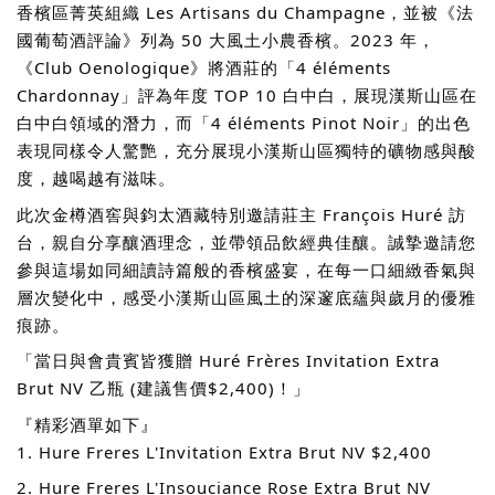
香檳區菁英組織 Les Artisans du Champagne，並被《法
國葡萄酒評論》列為 50 大風土小農香檳。2023 年，
《Club Oenologique》將酒莊的「4 éléments
Chardonnay」評為年度 TOP 10 白中白，展現漢斯山區在
白中白領域的潛力，而「4 éléments Pinot Noir」的出色
表現同樣令人驚艷，充分展現小漢斯山區獨特的礦物感與酸
度，越喝越有滋味。
此次金樽酒窖與鈞太酒藏特別邀請莊主 François Huré 訪
台，親自分享釀酒理念，並帶領品飲經典佳釀。誠摯邀請您
參與這場如同細讀詩篇般的香檳盛宴，在每一口細緻香氣與
層次變化中，感受小漢斯山區風土的深邃底蘊與歲月的優雅
痕跡。
「當日與會貴賓皆獲贈 Huré Frères Invitation Extra
Brut NV 乙瓶 (建議售價$2,400)！」
『精彩酒單如下』
1. Hure Freres L'Invitation Extra Brut NV $2,400
2. Hure Freres L'Insouciance Rose Extra Brut NV