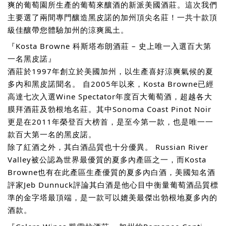
爽的葡萄園所生產的葡萄來釀酒的新派美國酒莊。這次我們
主要選了兩間專門釀造黑皮諾的加州頂尖名莊！一共十款頂
級佳釀帶您體驗加州的涼爽風土。
『Kosta Browne 科斯塔布朗酒莊 – 史上唯一入選百大第
一名黑皮諾』
酒莊於1997年創立於美國加州，以生產喜好涼爽氣候的夏
多內和黑皮諾聞名。 自2005年以來，Kosta Browne已經
高達七次入選Wine Spectator年度百大葡萄酒，超越各大
膜拜酒莊及勃根地名莊。其中Sonoma Coast Pinot Noir
更是在2011年榮登百大榜首，是至今第一款，也是唯一一
款百大第一名的黑皮諾。
除了紅酒之外，其白酒品質也十分優異。 Russian River
Valley被公認為世界最優質的夏多內產區之一，而Kosta
Browne也有在此產區生產優質的夏多內白酒，美國知名酒
評家Jeb Dunnuck評論其白酒是他心目中衡量葡萄酒品質標
準的金字塔最頂端，是一款可以媲美最傑出勃根地夏多內的
酒款。