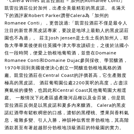
『Calera Wines 凱雷拉酒莊 – 加州的Romanee Conti』
凱雷拉酒莊位於加州，出產全美最精彩的黑皮諾。 名滿天
下的酒評家Robert Parker讚譽Calera為「加州的
Romanee Conti」，更曾說過:「凱雷拉酒莊不僅是最令人
注目的新世界黑皮諾專家，要說是地球上最動人的黑皮諾莊
園也不為過」。 莊主Josh Jensen是土生土長的加州人，耶
魯大學畢業後便前往英國牛津大學攻讀碩士，之後於法國小
住一段時間，便愛上勃根地葡萄酒，並曾在Domaine
Romanee Conti和Domaine Dujac參與採收、學習釀酒，
1970年回到美國後便決心創立一間釀造勃根地風格的酒
廠。凱雷拉酒莊在Central Coast的評價甚高，它生產難度
極高的黑皮諾。 酒莊葡萄園位處2200英呎的高度，占盡涼
爽氣候的優勢，也因此和Central Coast其他葡萄園大相逕
庭。 一般情況下此產區盛產隆河品種以及金芬黛，但是凱
雷拉酒莊反倒是以黑皮諾和夏多內來釀酒。 Calera的黑皮
諾紅酒帶有鬆軟稠密的口感，濃郁的黑櫻桃、漿果與香料氣
息，複雜多變、引人入勝，神韻神似舊世界勃根地，其高階
酒款甚至有著超越部分勃根地頂級酒莊的特級園的實力。