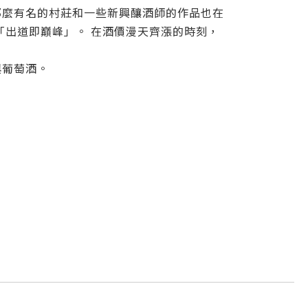
那麼有名的村莊和一些新興釀酒師的作品也在
「出道即巔峰」。
在酒價漫天齊漲的時刻，
與葡萄酒。