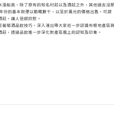
水漲船高，除了原有的知名村莊以及酒莊之外，其他過去沒
個年份的基本款便以動輒數千，以至於萬元的價格出售，可謂
酒莊，讓人倍感欣慰。
至葡萄酒品飲技巧，深入淺出帶大家近一步認識布根地產區
酒莊，透過品飲進一步深化對產區風土的認知及印象。