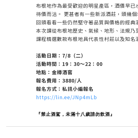
布根地作為最受歡迎的明星產區，酒價早已
待價而沽。 更甚者有一些新派酒莊，頭幾
回頭看看一些仍然堅守著品質與價格的經典
本次課從布根地歷史、氣候、地形、法規乃
課程精選數款布根地具代表性村莊以及知名
活動日期：7/8（二）
活動時間：19：30～22：00
地點：金樽酒窖
報名費用：3880/人
報名方式：私訊小編報名
https://lin.ee/JNp4mLb
『禁止酒駕，未滿十八歲請勿飲酒』